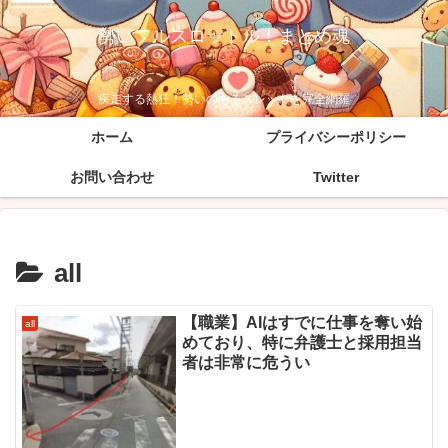
勢いフルスロットル！まとめ魂
疾走する熱狂！勢いのあるスレッドを完全網羅
ホーム
プライバシーポリシー
お問い合わせ
Twitter
all
【職業】AIはすでに仕事を奪い始
all
めており、特に弁護士と採用担当
者は非常に危うい