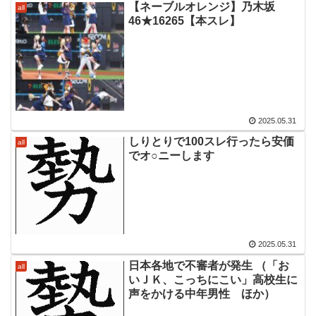
【ネーブルオレンジ】乃木坂
all
46★16265【本スレ】
2025.05.31
しりとりで100スレ行ったら安価
all
でオ○ニーします
2025.05.31
日本各地で不審者が発生 （「お
all
いＪＫ、こっちにこい」高校生に
声をかける中年男性 ほか）