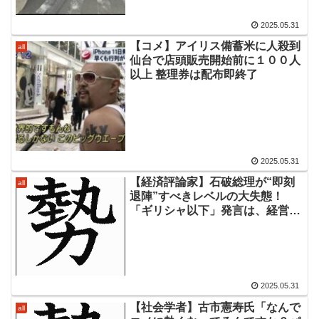
2025.05.31
【コメ】アイリス備蓄米に人殺到
all
仙台で店頭販売開始前に１００人
以上 整理券は配布即終了
2025.05.31
【経済評論家】石破総理が“即刻
all
退陣”すべきレベルの大失態！
「ギリシャ以下」発言は、経営改
善しているのに「ウチの会社、ヤ
バいんです」と言ってしまったも
同然
2025.05.31
【社会学者】古市憲寿氏「なんで
all