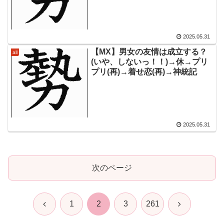
2025.05.31
【MX】男女の友情は成立する？
all
(いや、しないっ！！)→休→プリ
プリ(再)→着せ恋(再)→神統記
2025.05.31
次のページ
前
次
1
2
3
261